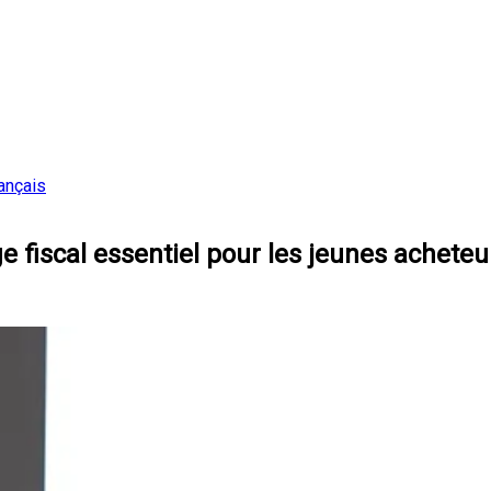
ançais
 fiscal essentiel pour les jeunes acheteu
ilippe, est-ce que tu dirais que le CELIAPP, c'est le plus g
remière maison? Je te dirais que le CELIAPP, c'est un excell
ai dans lequel l'argent doit être dedans. Donc tu peux cot
 000 par année.