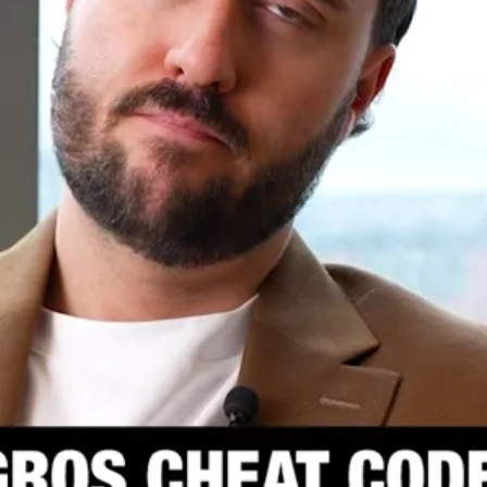
ntre, comme j'explique, si tu n'as pas cotisé à ton CELIAPP
nt dedans, puis le sortir le lendemain, puis tu vas avoir ton