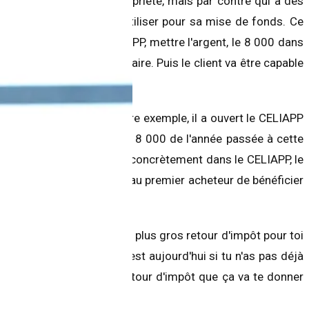
ui achète sa première propriété, mais par contre qui a des
 y a un 30 000 qu'il va utiliser pour sa mise de fonds. Ce
te de ça, ouvrir son CELIAPP, mettre l'argent, le 8 000 dans
oyer au vendeur ou au notaire. Puis le client va être capable
 même, je te dirais un autre exemple, il a ouvert le CELIAPP
 achète. Il peut reporter le 8 000 de l'année passée à cette
e s'il n'y a pas d'argent concrètement dans le CELIAPP, le
 ce programme-là, ça permet au premier acheteur de bénéficier
ton revenu imposable, donc plus gros retour d'impôt pour toi
ton CELIAPP, en fait c'est aujourd'hui si tu n'as pas déjà
er intéressant pour le retour d'impôt que ça va te donner