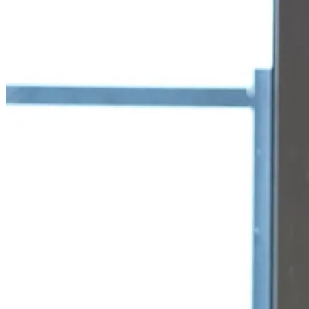
Exempl
REER F
qu'on 
le CEL
de pro
Donc ç
en 202
année,
fait q
d'un r
Puis l
l'anné
une pr
l'anné