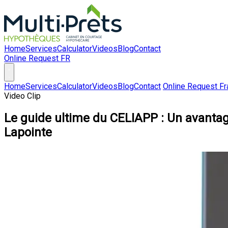
Home
Services
Calculator
Videos
Blog
Contact
Online Request
FR
Home
Services
Calculator
Videos
Blog
Contact
Online Request
Fr
Video Clip
Le guide ultime du CELIAPP : Un avantage
Lapointe
Hey Ph
leur p
de dél
donc 8