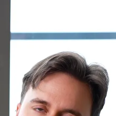
e concret, un client qui n'a pas cotisé à son CELIAPP et q
TQ. Donc lui, avec son employeur, il cotise au REER FTQ. Il
peut faire, c'est sortir les REER au moment de l'achat. Ensui
IAPP, puis ressortir l'argent du CELIAPP pour ensuite le renv
fiter du retour d'impôt du CELIAPP.
a, c'est vraiment intéressant parce que si le client a ouvert
5, il n'a pas cotisé. On est rendu en 2026, puis en 2026, il
 donc il pourrait mettre 16 000 dans son CELIAPP. Donc mêm
u'il n'y ait pas de délai dans lequel l'argent doit être dans
etour d'impôt qui est quand même assez intéressant.
e montant que tu as cotisé, c'est ça qui vient se réduire de 
e prochaine. Le meilleur moment pour commencer à cotiser à 
emière propriété, parce que c'est un programme qui est sup
e d'après.