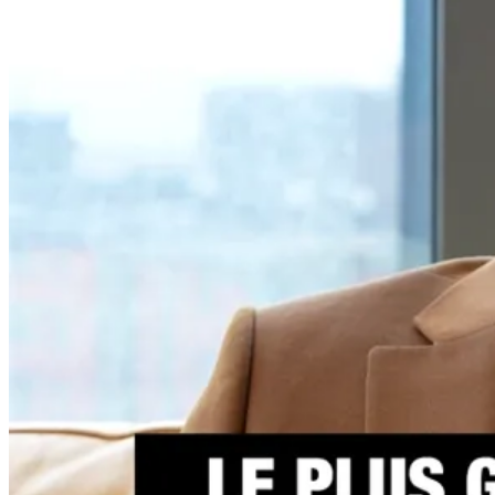
Par co
l'arge