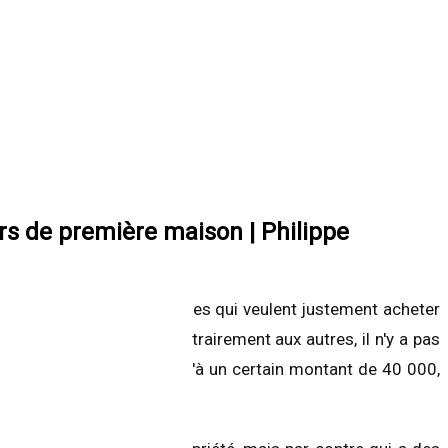
rs de première maison | Philippe
ros cheat code pour les jeunes qui veulent justement acheter
ent produit parce que contrairement aux autres, il n'y a pas
iser dans le CELIAPP jusqu'à un certain montant de 40 000,