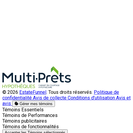
© 2026
EstateFunnel
. Tous droits réservés.
Politique de
confidentialité
Avis de collecte
Conditions d’utilisation
Avis et
avis
Gérer mes témoins
Activer
Témoins Essentiels
Activer
Témoins de Performances
Activer
Témoins publicitaires
Activer
Témoins de fonctionnalités
Accepter les Témoins sélectionnés