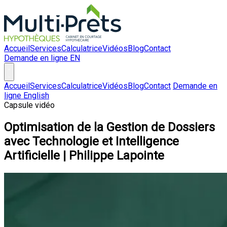
Accueil
Services
Calculatrice
Vidéos
Blog
Contact
Demande en ligne
EN
Accueil
Services
Calculatrice
Vidéos
Blog
Contact
Demande en
ligne
English
Capsule vidéo
Optimisation de la Gestion de Dossiers
avec Technologie et Intelligence
Artificielle | Philippe Lapointe