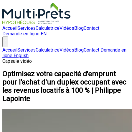
Accueil
Services
Calculatrice
Vidéos
Blog
Contact
Demande en ligne
EN
Accueil
Services
Calculatrice
Vidéos
Blog
Contact
Demande en
ligne
English
Capsule vidéo
Optimisez votre capacité d'emprunt
pour l'achat d'un duplex occupant avec
les revenus locatifs à 100 % | Philippe
Lapointe