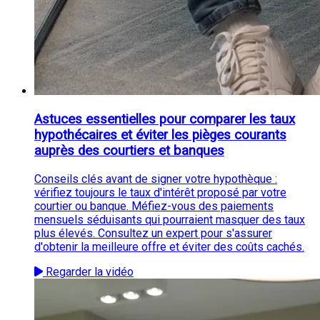
Astuces essentielles pour comparer les taux
hypothécaires et éviter les pièges courants
auprès des courtiers et banques
Conseils clés avant de signer votre hypothèque :
vérifiez toujours le taux d'intérêt proposé par votre
courtier ou banque. Méfiez-vous des paiements
mensuels séduisants qui pourraient masquer des taux
plus élevés. Consultez un expert pour s'assurer
d'obtenir la meilleure offre et éviter des coûts cachés.
Regarder la vidéo