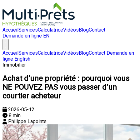
Accueil
Services
Calculatrice
Vidéos
Blog
Contact
Demande en ligne
EN
Accueil
Services
Calculatrice
Vidéos
Blog
Contact
Demande en
ligne
English
Immobilier
Achat d’une propriété : pourquoi vous
NE POUVEZ PAS vous passer d’un
courtier acheteur
2026-05-12
8 min
Philippe Lapointe