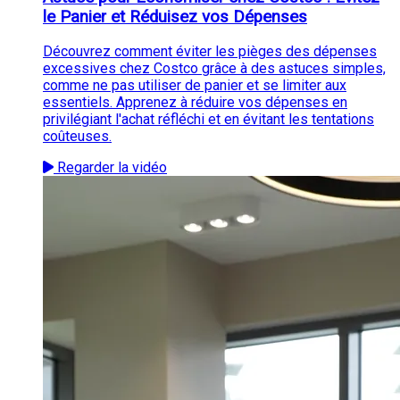
le Panier et Réduisez vos Dépenses
Découvrez comment éviter les pièges des dépenses
excessives chez Costco grâce à des astuces simples,
comme ne pas utiliser de panier et se limiter aux
essentiels. Apprenez à réduire vos dépenses en
privilégiant l'achat réfléchi et en évitant les tentations
coûteuses.
Regarder la vidéo