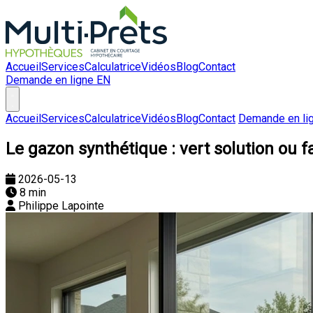
Accueil
Services
Calculatrice
Vidéos
Blog
Contact
Demande en ligne
EN
Accueil
Services
Calculatrice
Vidéos
Blog
Contact
Demande en li
Le gazon synthétique : vert solution ou f
2026-05-13
8 min
Philippe Lapointe