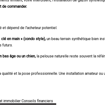
ents limitent, voire interdisent, l'installation de gazon synthét
ant de commander.
gé et dépend de l'acheteur potentiel.
 clé en main » (condo style),
un beau terrain synthétique bien ins
 futurs.
n bas âge ou un chien,
la pelouse naturelle reste souvent la réf
a qualité et la pose professionnelle. Une installation amateur ou 
at immobilier
Conseils financiers