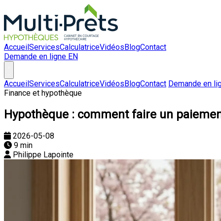
Accueil
Services
Calculatrice
Vidéos
Blog
Contact
Demande en ligne
EN
Accueil
Services
Calculatrice
Vidéos
Blog
Contact
Demande en li
Finance et hypothèque
Hypothèque : comment faire un paiemen
2026-05-08
9 min
Philippe Lapointe