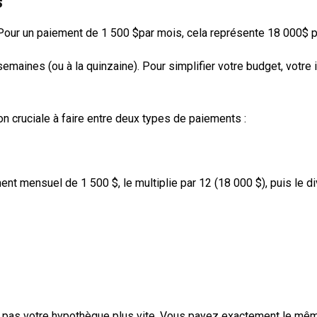
s
 Pour un paiement de 1 500
$par mois, cela représente 18 000$
p
emaines (ou à la quinzaine). Pour simplifier votre budget, votre
tion cruciale à faire entre deux types de paiements :
nt mensuel de 1 500 $, le multiplie par 12 (18 000 $), puis le di
pas votre hypothèque plus vite. Vous payez exactement le même m