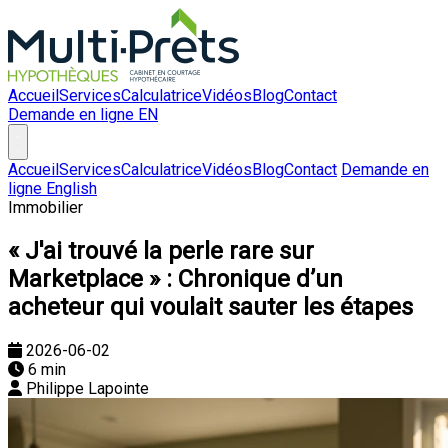
Accueil
Services
Calculatrice
Vidéos
Blog
Contact
Demande en ligne
EN
Accueil
Services
Calculatrice
Vidéos
Blog
Contact
Demande en
ligne
English
Immobilier
« J'ai trouvé la perle rare sur
Marketplace » : Chronique d’un
acheteur qui voulait sauter les étapes
2026-06-02
6 min
Philippe Lapointe