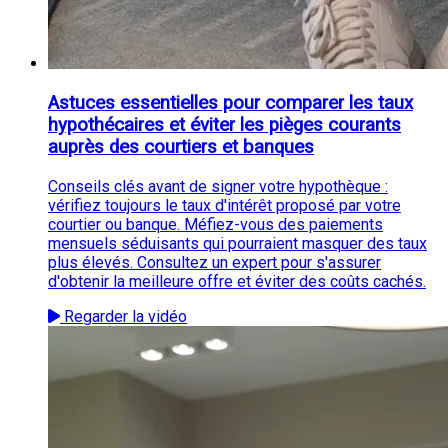
Astuces essentielles pour comparer les taux
hypothécaires et éviter les pièges courants
auprès des courtiers et banques
Conseils clés avant de signer votre hypothèque :
vérifiez toujours le taux d'intérêt proposé par votre
courtier ou banque. Méfiez-vous des paiements
mensuels séduisants qui pourraient masquer des taux
plus élevés. Consultez un expert pour s'assurer
d'obtenir la meilleure offre et éviter des coûts cachés.
Regarder la vidéo