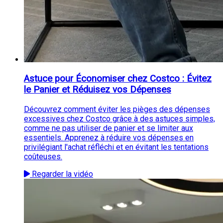
Astuce pour Économiser chez Costco : Évitez
le Panier et Réduisez vos Dépenses
Découvrez comment éviter les pièges des dépenses
excessives chez Costco grâce à des astuces simples,
comme ne pas utiliser de panier et se limiter aux
essentiels. Apprenez à réduire vos dépenses en
privilégiant l'achat réfléchi et en évitant les tentations
coûteuses.
Regarder la vidéo