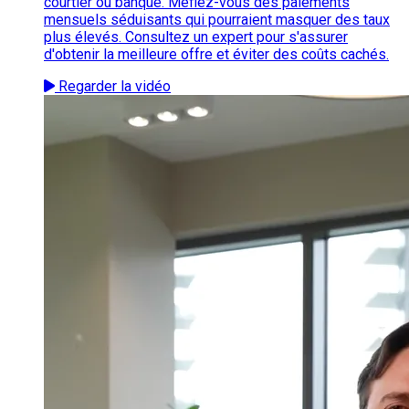
courtier ou banque. Méfiez-vous des paiements
mensuels séduisants qui pourraient masquer des taux
plus élevés. Consultez un expert pour s'assurer
d'obtenir la meilleure offre et éviter des coûts cachés.
Regarder la vidéo