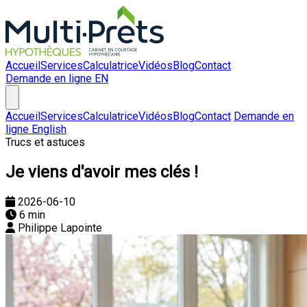
Accueil
Services
Calculatrice
Vidéos
Blog
Contact
Demande en ligne
EN
Accueil
Services
Calculatrice
Vidéos
Blog
Contact
Demande en
ligne
English
Trucs et astuces
Je viens d'avoir mes clés !
2026-06-10
6 min
Philippe Lapointe