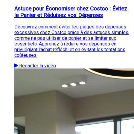
Astuce pour Économiser chez Costco : Évitez
le Panier et Réduisez vos Dépenses
Découvrez comment éviter les pièges des dépenses
excessives chez Costco grâce à des astuces simples,
comme ne pas utiliser de panier et se limiter aux
essentiels. Apprenez à réduire vos dépenses en
privilégiant l'achat réfléchi et en évitant les tentations
coûteuses.
Regarder la vidéo