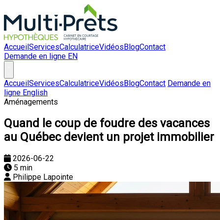
Accueil
Services
Calculatrice
Vidéos
Blog
Contact
Demande en ligne
EN
Accueil
Services
Calculatrice
Vidéos
Blog
Contact
Demande en
ligne
English
Aménagements
Quand le coup de foudre des vacances
au Québec devient un projet immobilier
2026-06-22
5 min
Philippe Lapointe