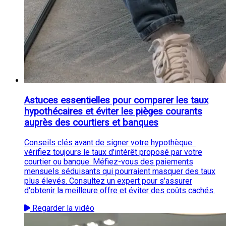
Astuces essentielles pour comparer les taux
hypothécaires et éviter les pièges courants
auprès des courtiers et banques
Conseils clés avant de signer votre hypothèque :
vérifiez toujours le taux d'intérêt proposé par votre
courtier ou banque. Méfiez-vous des paiements
mensuels séduisants qui pourraient masquer des taux
plus élevés. Consultez un expert pour s'assurer
d'obtenir la meilleure offre et éviter des coûts cachés.
Regarder la vidéo